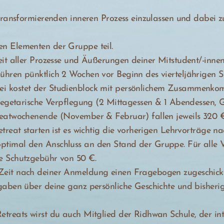
 transformierenden inneren Prozess einzulassen und dabei 
n Elementen der Gruppe teil.
eit aller Prozesse und Äußerungen deiner Mitstudent/-inne
hren pünktlich 2 Wochen vor Beginn des vierteljährigen St
i kostet der Studienblock mit persönlichem Zusammenkom
 vegetarische Verpflegung (2 Mittagessen & 1 Abendessen, G
reatwochenende (November & Februar) fallen jeweils 320 €
etreat starten ist es wichtig die vorherigen Lehrvorträge
timal den Anschluss an den Stand der Gruppe. Für alle 
e Schutzgebühr von 50 €.
eit nach deiner Anmeldung einen Fragebogen zugeschickt. 
gaben über deine ganz persönliche Geschichte und bisherig
etreats wirst du auch Mitglied der Ridhwan Schule, der i