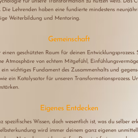
chologie für unsere Transformation zu nutzen weiß. Das C
f. Die Lehrenden haben eine fundierte mindestens neunjä
ige Weiterbildung und Mentoring.
Gemeinschaft
ir einen geschützten Raum für deinen Entwicklungsprozess.
ine Atmosphäre von echtem Mitgefühl, Einfühlungsvermögen
er ein wichtiges Fundament des Zusammenhalts und gegense
wie ein Katalysator für unseren Transformationsprozess. 
estärken.
Eigenes Entdecken
nz spezifisches Wissen, doch wesentlich ist, was du selber er
elbsterkundung wird immer deinem ganz eigenen unmitte