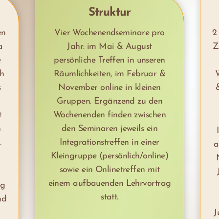
Struktur
en
Vier Wochenendseminare pro
2
a
Jahr: im Mai & August
Z
e
persönliche Treffen in unseren
ch
Räumlichkeiten, im Februar &
W
s
November online in kleinen
Gruppen. Ergänzend zu den
t
Wochenenden finden zwischen
n
den Seminaren jeweils ein
.
Integrationstreffen in einer
a
Kleingruppe (persönlich/online)
sowie ein Onlinetreffen mit
einem aufbauenden Lehrvortrag
ng
statt.
nd
J