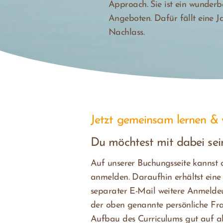
Approach. Sie ist ein wunderb
Angeboten. Dafür fällt eine J
Nachlass.
Jetzt gemeinsam lernen &
Du möchtest mit dabei sei
Auf unserer Buchungsseite kannst d
anmelden. Daraufhin erhältst eine
separater E-Mail weitere Anmelde
der oben genannte persönliche Fr
Aufbau des Curriculums gut auf a