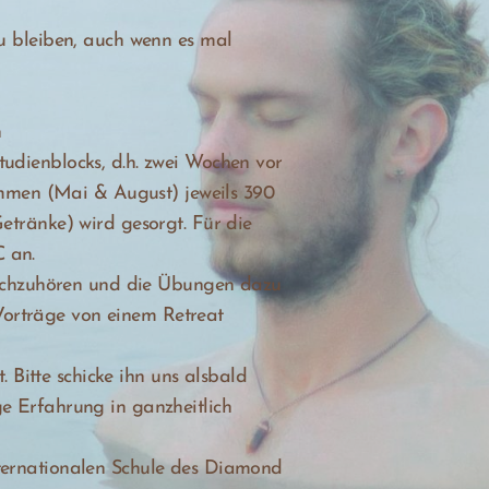
zu bleiben, auch wenn es mal
n
udienblocks, d.h. zwei Wochen vor
men (Mai & August) jeweils 390
etränke) wird gesorgt. Für die
 an.
 nachzuhören und die Übungen dazu
Vorträge von einem Retreat
Bitte schicke ihn uns alsbald
e Erfahrung in ganzheitlich
nternationalen Schule des Diamond