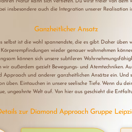
ahren Natur kann sich vertiefen. Du wirst freier von dem w
ei insbesondere auch die Integration unserer Realisation i
Ganzheitlicher Ansatz
 selbst ist die wohl spannendste, die es gibt. Daher üben w
ere Körperempfindungen wieder genauer wahrnehmen könne
angsam können sich unsere subtileren Wahrnehmungsfähigke
 wir außerdem gezielt Bewegungs- und Atemtechniken. Auch 
 Approach und anderer ganzheitlichen Ansätze ein. Und se
n üben. Eintauchen in unsere seelische Tiefe. Wenn du dei
eue, ungeahnte Welt auf. Von hier aus geschieht die Entfalt
etails zur Diamond Approach Gruppe Leipz