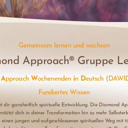
Gemeinsam lernen und wachsen
ond Approach® Gruppe Le
d
A
pproach
W
ochenenden
i
n
D
eutsch (DAWI
Fundiertes Wissen
dir ganzheitlich spirituelle Entwicklung. Die Diamond Ap
rstützt dich in deiner Transformation hin zu mehr Selbsterk
u einen jungen und aufgeschlossenen spirituellen Weg mit ti