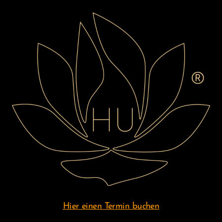
TAG
DER
OFFENEN
TÜR
Hier einen Termin buchen