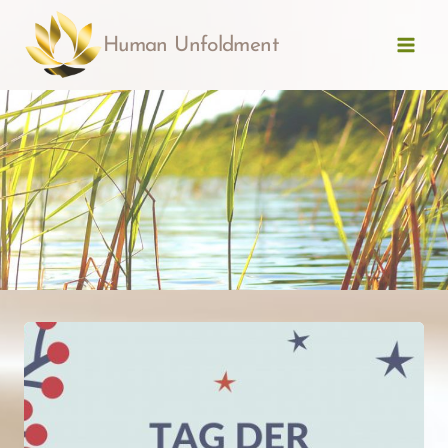
Zum
Inhalt
Human Unfoldment
springen
Nährstoffberatung